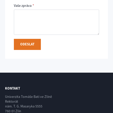
Vaše zpráva
*
ODESLAT
KONTAKT
Univerzita Tomáše Bati ve Zlíně
Rektorát
nám. T. G. Masaryka 5555
760 01 Zlín