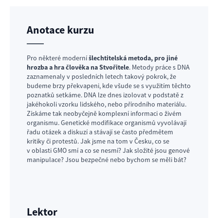
Anotace kurzu
Pro některé moderní
šlechtitelská metoda, pro jiné
hrozba a hra člověka na Stvořitele
. Metody práce s DNA
zaznamenaly v posledních letech takový pokrok, že
budeme brzy překvapeni, kde všude se s využitím těchto
poznatků setkáme. DNA lze dnes izolovat v podstatě z
jakéhokoli vzorku lidského, nebo přírodního materiálu.
Získáme tak neobyčejně komplexní informaci o živém
organismu. Genetické modifikace organismů vyvolávají
řadu otázek a diskuzí a stávají se často předmětem
kritiky či protestů. Jak jsme na tom v Česku, co se
v oblasti GMO smí a co se nesmí? Jak složité jsou genové
manipulace? Jsou bezpečné nebo bychom se měli bát?
Lektor