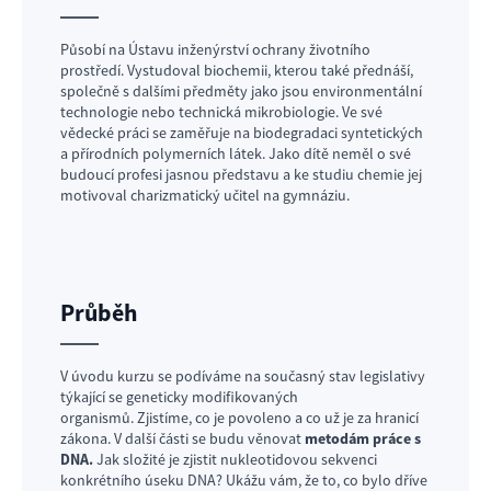
Působí na Ústavu inženýrství ochrany životního
prostředí. Vystudoval biochemii, kterou také přednáší,
společně s dalšími předměty jako jsou environmentální
technologie nebo technická mikrobiologie. Ve své
vědecké práci se zaměřuje na biodegradaci syntetických
a přírodních polymerních látek. Jako dítě neměl o své
budoucí profesi jasnou představu a ke studiu chemie jej
motivoval charizmatický učitel na gymnáziu.
Průběh
V úvodu kurzu se podíváme na současný stav legislativy
týkající se geneticky modifikovaných
organismů. Zjistíme, co je povoleno a co už je za hranicí
zákona. V další části se budu věnovat
metodám práce s
DNA.
Jak složité je zjistit nukleotidovou sekvenci
konkrétního úseku DNA? Ukážu vám, že to, co bylo dříve