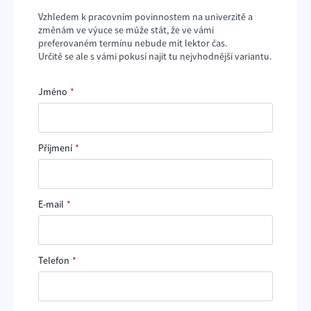
Vzhledem k pracovním povinnostem na univerzitě a
změnám ve výuce se může stát, že ve vámi
preferovaném termínu nebude mít lektor čas.
Určitě se ale s vámi pokusí najít tu nejvhodnější variantu.
Jméno
*
Příjmení
*
E-mail
*
Telefon
*