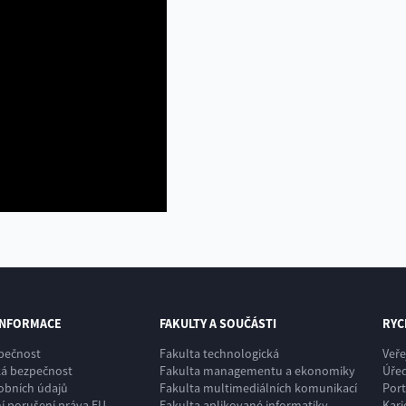
INFORMACE
FAKULTY A SOUČÁSTI
RYC
zpečnost
Fakulta technologická
Veře
ká bezpečnost
Fakulta managementu a ekonomiky
Úřed
obních údajů
Fakulta multimediálních komunikací
Port
 porušení práva EU
Fakulta aplikované informatiky
Kari