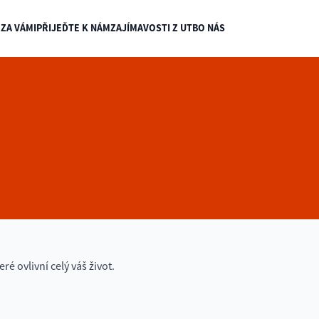
ZA VÁMI
PŘIJEĎTE K NÁM
ZAJÍMAVOSTI Z UTB
O NÁS
 ovlivní celý váš život.