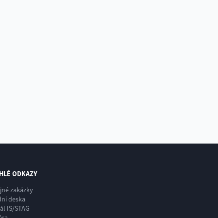
HLÉ ODKAZY
jné zakázky
ní deska
ál IS/STAG
éra