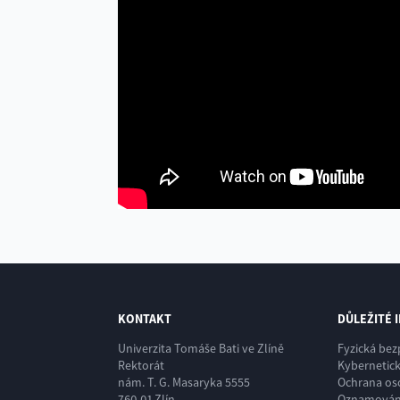
KONTAKT
DŮLEŽITÉ 
Univerzita Tomáše Bati ve Zlíně
Fyzická be
Rektorát
Kybernetic
nám. T. G. Masaryka 5555
Ochrana os
760 01 Zlín
Oznamování